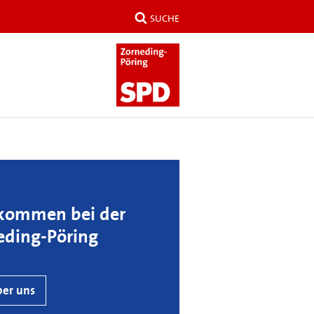
SUCHE
lkommen bei der
eding-Pöring
er uns