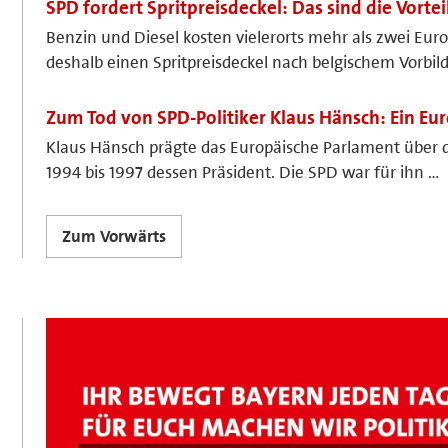
SPD fordert Spritpreisdeckel: Das sind die Vorte
Benzin und Diesel kosten vielerorts mehr als zwei Euro 
deshalb einen Spritpreisdeckel nach belgischem Vorbild
Zum Tod von SPD-Politiker Klaus Hänsch: Ein Eu
Klaus Hänsch prägte das Europäische Parlament über 
1994 bis 1997 dessen Präsident. Die SPD war für ihn …
Zum Vorwärts