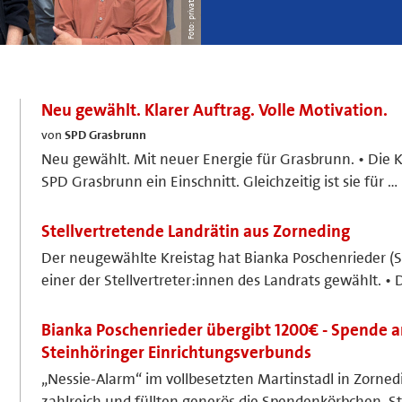
Foto: privat
Neu gewählt. Klarer Auftrag. Volle Motivation.
von
SPD Grasbrunn
Neu gewählt. Mit neuer Energie für Grasbrunn. • Die
SPD Grasbrunn ein Einschnitt. Gleichzeitig ist sie für …
Stellvertretende Landrätin aus Zorneding
Der neugewählte Kreistag hat Bianka Poschenrieder (
einer der Stellvertreter:innen des Landrats gewählt. • 
Bianka Poschenrieder übergibt 1200€ - Spende a
Steinhöringer Einrichtungsverbunds
„Nessie-Alarm“ im vollbesetzten Martinstadl in Zorn
zahlreich und füllten generös die Spendenkörbchen. St