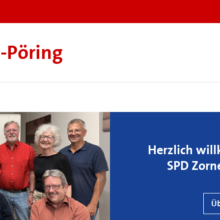
​Pöring
Herzlich wil
SPD Zorn
Üb